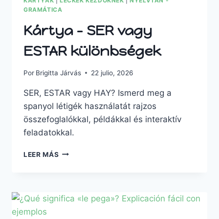
KÁRTYÁK
|
LECKÉK KEZDŐKNEK
|
NYELVTAN -
GRAMÁTICA
Kártya – SER vagy
ESTAR különbségek
Por
Brigitta Járvás
22 julio, 2026
SER, ESTAR vagy HAY? Ismerd meg a
spanyol létigék használatát rajzos
összefoglalókkal, példákkal és interaktív
feladatokkal.
LEER MÁS