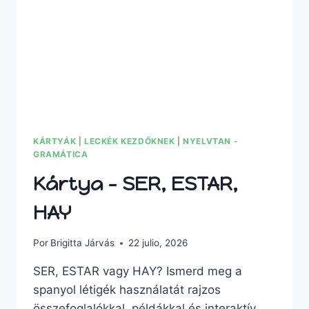
KÁRTYÁK
|
LECKÉK KEZDŐKNEK
|
NYELVTAN -
GRAMÁTICA
Kártya – SER, ESTAR,
HAY
Por
Brigitta Járvás
22 julio, 2026
SER, ESTAR vagy HAY? Ismerd meg a
spanyol létigék használatát rajzos
összefoglalókkal, példákkal és interaktív