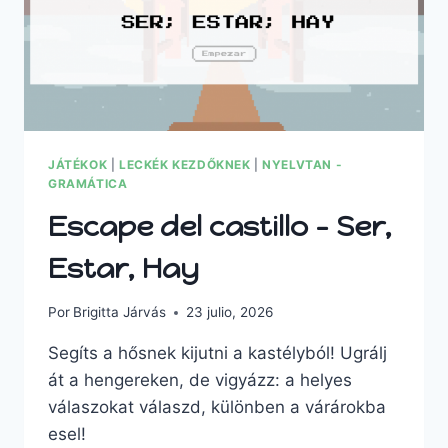
JÁTÉKOK
|
LECKÉK KEZDŐKNEK
|
NYELVTAN -
GRAMÁTICA
Escape del castillo – Ser,
Estar, Hay
Por
Brigitta Járvás
23 julio, 2026
Segíts a hősnek kijutni a kastélyból! Ugrálj
át a hengereken, de vigyázz: a helyes
válaszokat válaszd, különben a várárokba
esel!