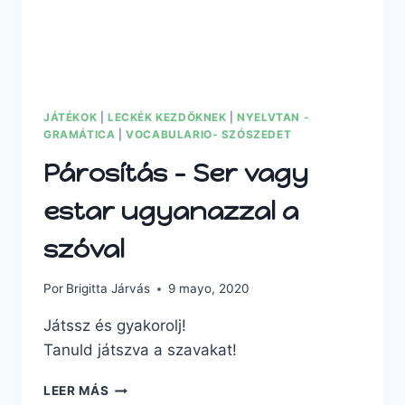
JÁTÉKOK
|
LECKÉK KEZDŐKNEK
|
NYELVTAN -
GRAMÁTICA
|
VOCABULARIO- SZÓSZEDET
Párosítás – Ser vagy
estar ugyanazzal a
szóval
Por
Brigitta Járvás
9 mayo, 2020
Játssz és gyakorolj!
Tanuld játszva a szavakat!
LEER MÁS