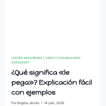
LECKÉK KEZDŐKNEK
|
VÍDEO
|
VOCABULARIO-
SZÓSZEDET
¿Qué significa «le
pega»? Explicación fácil
con ejemplos
Por
Brigitta Járvás
14 julio, 2026