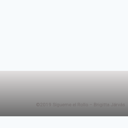
©2019 Sígueme el Rollo – Brigitta Járvás
Revisar el carrito