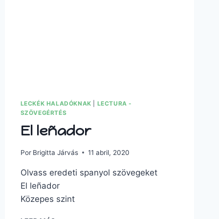
LECKÉK HALADÓKNAK
|
LECTURA -
SZÖVEGÉRTÉS
El leñador
Por
Brigitta Járvás
11 abril, 2020
Olvass eredeti spanyol szövegeket
El leñador
Közepes szint