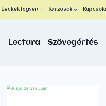
Leckék ingyen
Kurzusok
Kapcsol
Lectura – Szövegértés