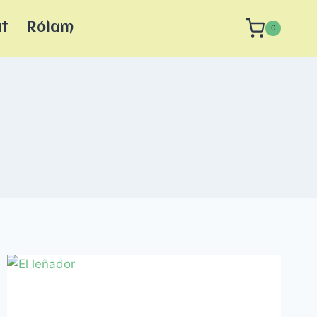
at
Rólam
0