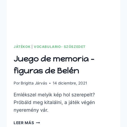
JÁTÉKOK
|
VOCABULARIO- SZÓSZEDET
Juego de memoria –
figuras de Belén
Por
Brigitta Járvás
14 diciembre, 2021
Emlékszel melyik kép hol szerepelt?
Próbáld meg kitalálni, a játék végén
nyeremény vár.
JUEGO
LEER MÁS