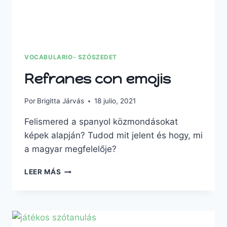
VOCABULARIO- SZÓSZEDET
Refranes con emojis
Por
Brigitta Járvás
18 julio, 2021
Felismered a spanyol közmondásokat
képek alapján? Tudod mit jelent és hogy, mi
a magyar megfelelője?
REFRANES
LEER MÁS
CON
EMOJIS