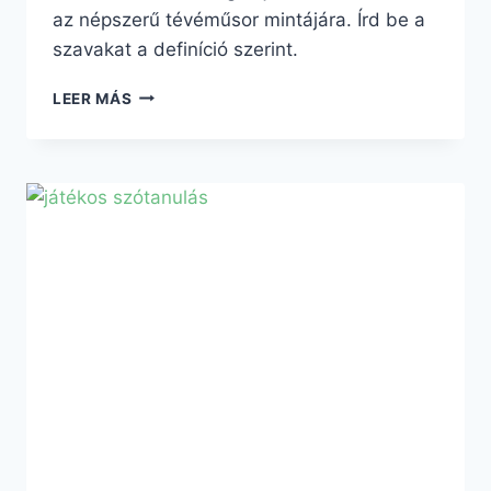
az népszerű tévéműsor mintájára. Írd be a
szavakat a definíció szerint.
PASAPALABRA
LEER MÁS
–
NIVEL
MEDIO