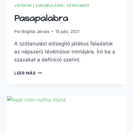
JÁTÉKOK
|
VOCABULARIO- SZÓSZEDET
Pasapalabra
Por
Brigitta Járvás
15 julio, 2021
A szótanulást elősegítő játékos faladatok
az népszerű tévéműsor mintájára. Írd be a
szavakat a definíció szerint.
PASAPALABRA
LEER MÁS