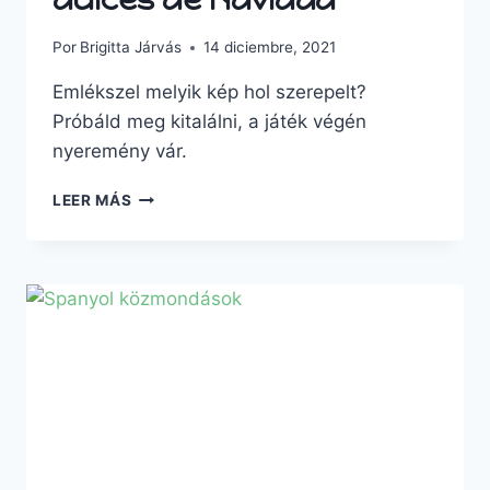
Por
Brigitta Járvás
14 diciembre, 2021
Emlékszel melyik kép hol szerepelt?
Próbáld meg kitalálni, a játék végén
nyeremény vár.
JUEGO
LEER MÁS
DE
MEMORIA
–
DULCES
DE
NAVIDAD