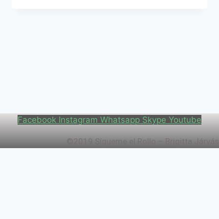
RUTINA
DIARIA
Facebook
Instagram
Whatsapp
Skype
Youtube
©2019 Sígueme el Rollo – Brigitta Járvás
Aviso Legal
Política de Privacidad
Política de Cookies
Configuración de Cookies
Política de Cookies
Política de Privacidad
Aviso Legal