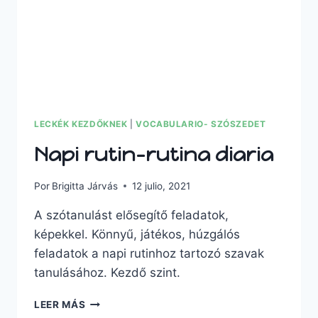
LECKÉK KEZDŐKNEK
|
VOCABULARIO- SZÓSZEDET
Napi rutin-rutina diaria
Por
Brigitta Járvás
12 julio, 2021
A szótanulást elősegítő feladatok,
képekkel. Könnyű, játékos, húzgálós
feladatok a napi rutinhoz tartozó szavak
tanulásához. Kezdő szint.
NAPI
LEER MÁS
RUTIN-