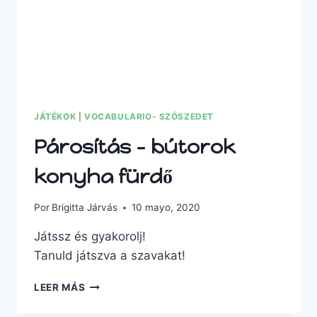
JÁTÉKOK
|
VOCABULARIO- SZÓSZEDET
Párosítás – bútorok
konyha fürdő
Por
Brigitta Járvás
10 mayo, 2020
Játssz és gyakorolj!
Tanuld játszva a szavakat!
PÁROSÍTÁS
LEER MÁS
–
BÚTOROK