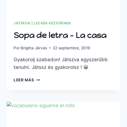
JÁTÉKOK
|
LECKÉK KEZDŐKNEK
Sopa de letra – La casa
Por
Brigitta Járvás
22 septiembre, 2019
Gyakorolj szabadon! Játszva egyszerűbb
tanulni. Játssz és gyakorolsz ! 😀
SOPA
LEER MÁS
DE
LETRA
–
LA
CASA