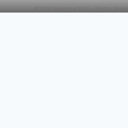
©2019 Sígueme el Rollo – Brigitta Járvás
Revisar el carrito
No hay productos en el carrito.
Aviso Legal
Política de Privacidad
Política de Cookies
Configuración de Cookies
Política de Cookies
Política de Privacidad
Aviso Legal
Alternar
Leckék ingyen
menú
Leckék kezdőknek
hijo
Leckék haladóknak