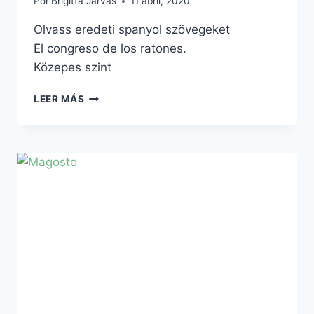
Por
Brigitta Járvás
11 abril, 2020
Olvass eredeti spanyol szövegeket
El congreso de los ratones.
Közepes szint
EL
LEER MÁS
CONGRESO
DE
LOS
RATONES