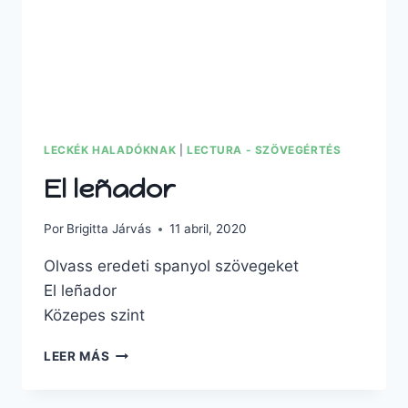
LECKÉK HALADÓKNAK
|
LECTURA - SZÖVEGÉRTÉS
El leñador
Por
Brigitta Járvás
11 abril, 2020
Olvass eredeti spanyol szövegeket
El leñador
Közepes szint
EL
LEER MÁS
LEÑADOR