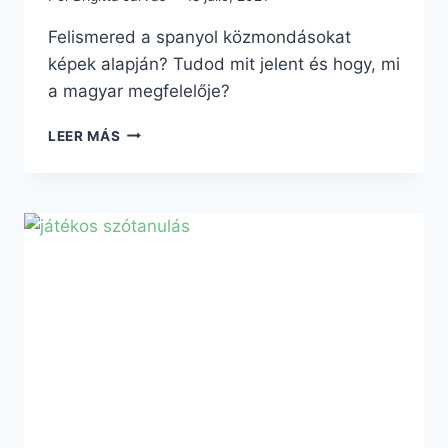
Felismered a spanyol közmondásokat
képek alapján? Tudod mit jelent és hogy, mi
a magyar megfelelője?
REFRANES
LEER MÁS
CON
EMOJIS