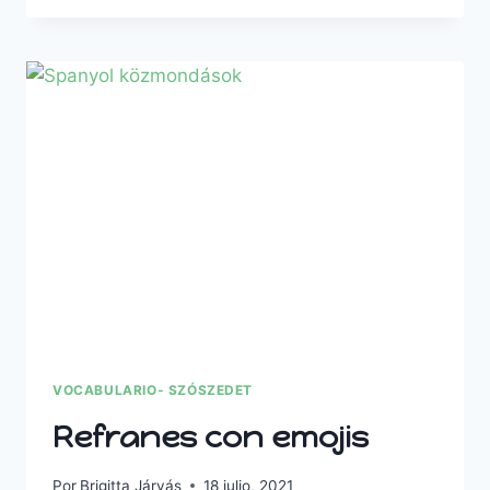
MEMORIA
–
DULCES
DE
NAVIDAD
VOCABULARIO- SZÓSZEDET
Refranes con emojis
Por
Brigitta Járvás
18 julio, 2021