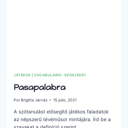
JÁTÉKOK
|
VOCABULARIO- SZÓSZEDET
Pasapalabra
Por
Brigitta Járvás
15 julio, 2021
A szótanulást elősegítő játékos faladatok
az népszerű tévéműsor mintájára. Írd be a
szavakat a definíció szerint.