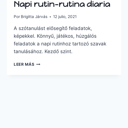
Napi rutin-rutina diaria
Por
Brigitta Járvás
12 julio, 2021
A szótanulást elősegítő feladatok,
képekkel. Könnyű, játékos, húzgálós
feladatok a napi rutinhoz tartozó szavak
tanulásához. Kezdő szint.
NAPI
LEER MÁS
RUTIN-
RUTINA
DIARIA