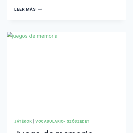
LA
LEER MÁS
NAVIDAD
EN
ESPAÑA
–
VOCABULARIO
JÁTÉKOK
|
VOCABULARIO- SZÓSZEDET