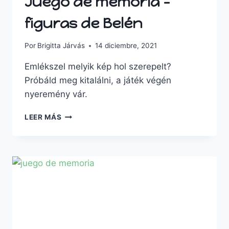
Juego de memoria –
figuras de Belén
Por
Brigitta Járvás
14 diciembre, 2021
Emlékszel melyik kép hol szerepelt?
Próbáld meg kitalálni, a játék végén
nyeremény vár.
JUEGO
LEER MÁS
DE
MEMORIA
–
FIGURAS
DE
BELÉN