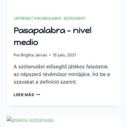
JÁTÉKOK
|
VOCABULARIO- SZÓSZEDET
Pasapalabra – nivel
medio
Por
Brigitta Járvás
15 julio, 2021
A szótanulást elősegítő játékos faladatok
az népszerű tévéműsor mintájára. Írd be a
szavakat a definíció szerint.
PASAPALABRA
LEER MÁS
–
NIVEL
MEDIO