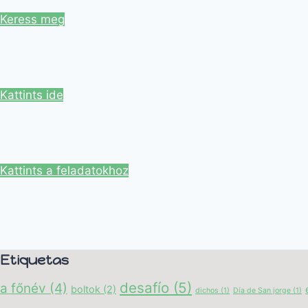
Keress meg
Kattints ide
Kattints a feladatokhoz
Etiquetas
desafío
(5)
a főnév
(4)
boltok
(2)
dichos
(1)
Día de San jorge
(1)