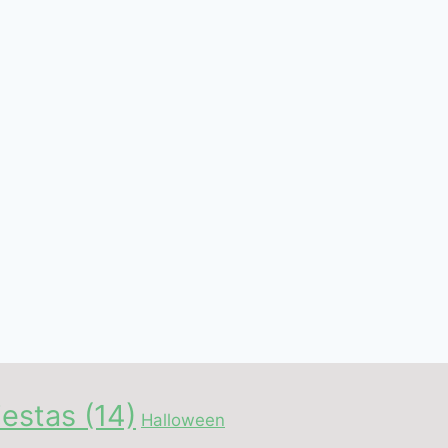
iestas
(14)
Halloween