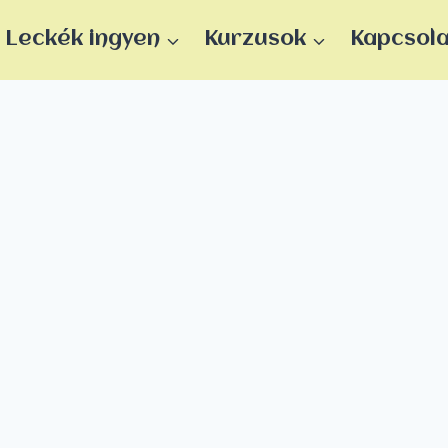
Leckék ingyen
Kurzusok
Kapcsol