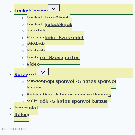
Leckék ingyen
Leckék kezdőknek
Leckék haladóknak
Tesztek
Vocabulario- Szószedet
Játékok
Kártyák
Lectura – Szövegértés
Vídeo
Kurzusok
Mindennapi spanyol – 5 hetes spanyol
kurzus
Subjuntivo – 5 hetes spanyol kurzus
Múlt idők – 5 hetes spanyol kurzus
Kapcsolat
Rólam