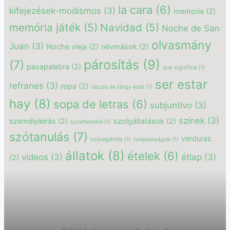
la cara
(6)
kifejezések-modismos
(3)
memoria
(2)
memória játék
(5)
Navidad
(5)
Noche de San
olvasmány
Juan
(3)
Noche vieja
(2)
névmások
(2)
párosítás
(9)
(7)
pasapalabra
(2)
que significa
(1)
ser estar
refranes
(3)
ropa
(2)
részes és tárgy eset
(1)
hay
(8)
sopa de letras
(6)
subjuntivo
(3)
színek
(3)
személyleírás
(2)
szolgáltatások
(2)
szintfelmérő
(1)
szótanulás
(7)
verduras
szövegértés
(1)
tulajdonságok
(1)
állatok
(8)
ételek
(6)
videos
(3)
étlap
(3)
(2)