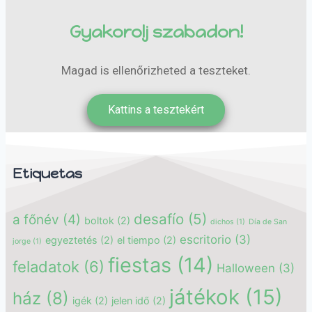
Gyakorolj szabadon!
Magad is ellenőrizheted a teszteket.
Kattins a tesztekért
Etiquetas
desafío
(5)
a főnév
(4)
boltok
(2)
dichos
(1)
Día de San
escritorio
(3)
egyeztetés
(2)
el tiempo
(2)
jorge
(1)
fiestas
(14)
feladatok
(6)
Halloween
(3)
játékok
(15)
ház
(8)
igék
(2)
jelen idő
(2)