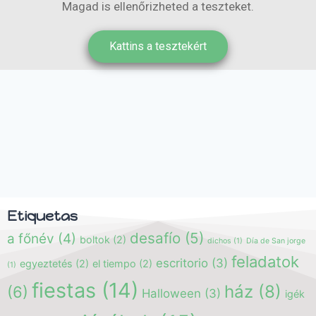
Magad is ellenőrizheted a teszteket.
Kattins a tesztekért
Etiquetas
desafío
(5)
a főnév
(4)
boltok
(2)
dichos
(1)
Día de San jorge
feladatok
escritorio
(3)
egyeztetés
(2)
el tiempo
(2)
(1)
fiestas
(14)
ház
(8)
(6)
Halloween
(3)
igék