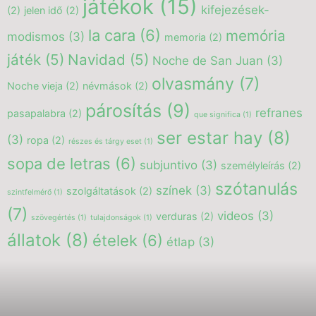
játékok
(15)
kifejezések-
(2)
jelen idő
(2)
la cara
(6)
memória
modismos
(3)
memoria
(2)
játék
(5)
Navidad
(5)
Noche de San Juan
(3)
olvasmány
(7)
Noche vieja
(2)
névmások
(2)
párosítás
(9)
refranes
pasapalabra
(2)
que significa
(1)
ser estar hay
(8)
(3)
ropa
(2)
részes és tárgy eset
(1)
sopa de letras
(6)
subjuntivo
(3)
személyleírás
(2)
szótanulás
színek
(3)
szolgáltatások
(2)
szintfelmérő
(1)
(7)
videos
(3)
verduras
(2)
szövegértés
(1)
tulajdonságok
(1)
állatok
(8)
ételek
(6)
étlap
(3)