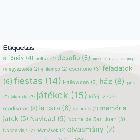
Etiquetas
desafío
(5)
a főnév
(4)
boltok
(2)
dichos
(1)
Día de San jorge
feladatok
escritorio
(3)
egyeztetés
(2)
el tiempo
(2)
(1)
fiestas
(14)
ház
(8)
(6)
Halloween
(3)
igék
játékok
(15)
kifejezések-
(2)
jelen idő
(2)
la cara
(6)
memória
modismos
(3)
memoria
(2)
játék
(5)
Navidad
(5)
Noche de San Juan
(3)
olvasmány
(7)
Noche vieja
(2)
névmások
(2)