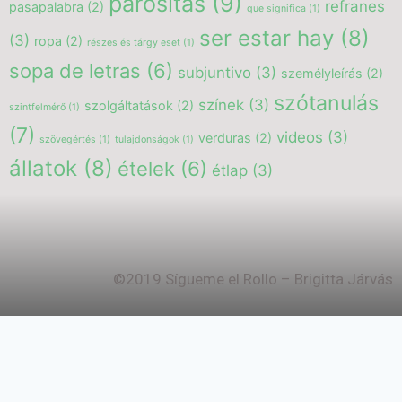
párosítás
(9)
refranes
pasapalabra
(2)
que significa
(1)
ser estar hay
(8)
(3)
ropa
(2)
részes és tárgy eset
(1)
sopa de letras
(6)
subjuntivo
(3)
személyleírás
(2)
szótanulás
színek
(3)
szolgáltatások
(2)
szintfelmérő
(1)
(7)
videos
(3)
verduras
(2)
szövegértés
(1)
tulajdonságok
(1)
állatok
(8)
ételek
(6)
étlap
(3)
©2019 Sígueme el Rollo – Brigitta Járvás
Aviso Legal
Política de Privacidad
Política de Cookies
Configuración de Cookies
Política de Cookies
Política de Privacidad