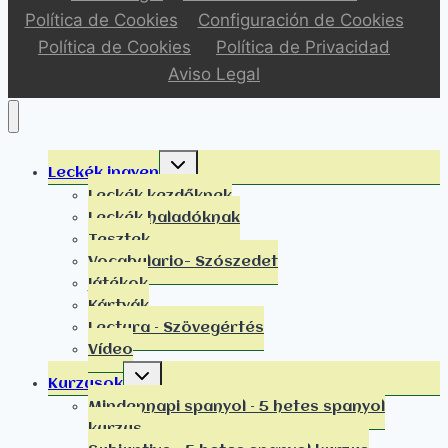
Política de Cookies
Configuración de Cookies
Política de Cookies
Política de Privacidad
Aviso Legal
Leckék ingyen
Leckék kezdőknek
Leckék haladóknak
Tesztek
Vocabulario- Szószedet
Játékok
Kártyák
Lectura – Szövegértés
Vídeo
Kurzusok
Mindennapi spanyol – 5 hetes spanyol
kurzus