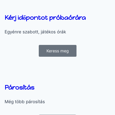
Kérj időpontot próbaórára
Egyénre szabott, játékos órák
Keress meg
Párosítás
Még több párosítás