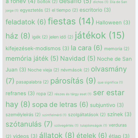
desafío
(5)
a főnév
(4)
boltok
(2)
dichos
(1)
Día de San
escritorio
(3)
egyeztetés
(2)
el tiempo
(2)
jorge
(1)
fiestas
(14)
feladatok
(6)
Halloween
(3)
játékok
(15)
ház
(8)
igék
(2)
jelen idő
(2)
la cara
(6)
kifejezések-modismos
(3)
memoria
(2)
memória játék
(5)
Navidad
(5)
Noche de San
olvasmány
Juan
(3)
Noche vieja
(2)
névmások
(2)
párosítás
(9)
(7)
pasapalabra
(2)
que significa
(1)
ser estar
refranes
(3)
ropa
(2)
részes és tárgy eset
(1)
hay
(8)
sopa de letras
(6)
subjuntivo
(3)
színek
(3)
személyleírás
(2)
szolgáltatások
(2)
szintfelmérő
(1)
szótanulás
(7)
verduras
szövegértés
(1)
tulajdonságok
(1)
állatok
(8)
ételek
(6)
videos
(3)
étlap
(3)
(2)