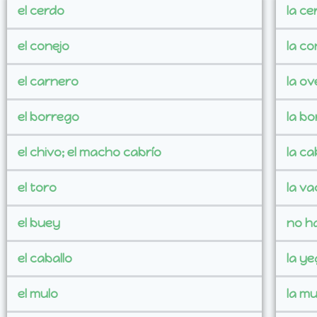
el cerdo
la ce
el conejo
la co
el carnero
la ov
el borrego
la b
el chivo; el macho cabrío
la ca
el toro
la va
el buey
no h
el caballo
la y
el mulo
la mu