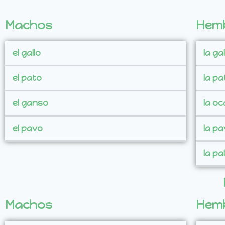
Machos
Hem
el gallo
la gal
el pato
la pa
el ganso
la oc
el pavo
la p
la p
Machos
Hem