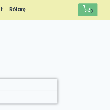
at
Rólam
0