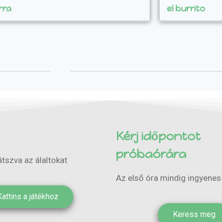
rra
el burrito
Kérj időpontot
próbaórára
tszva az álaltokat
Az első óra mindig ingyenes
Kattins a játékhoz
Keress meg