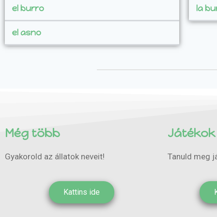
el burro
la bu
el asno
Még több
Játékok
Gyakorold az állatok neveit!
Tanuld meg já
Kattins ide