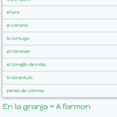
el loro
el canario
la tortuga
el hámster
el conejillo de india
la tarantula
peces de colores
En la granja = A farmon