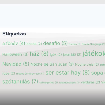
Etiquetas
desafío
(5)
a főnév
(4)
boltok
(2)
dichos
(1)
Día de San jorge
(1
játéko
ház
(8)
Halloween
(3)
igék
(2)
jelen idő
(2)
Navidad
(5)
Noche de San Juan
(3)
Noche vieja
(2)
né
ser estar hay
(8)
sopa 
ropa
(2)
részes és tárgy eset
(1)
szótanulás
(7)
v
verduras
(2)
szövegértés
(1)
tulajdonságok
(1)