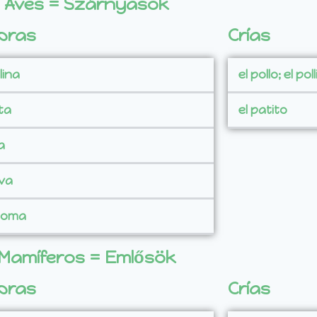
Aves = Szárnyasok
bras
Crías
lina
el pollo; el pol
ta
el patito
a
ava
aloma
Mamíferos = Emlősök
bras
Crías