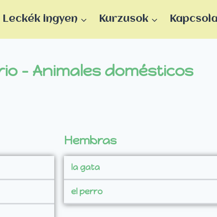
Leckék ingyen
Kurzusok
Kapcsol
io - Animales domésticos
Hembras
la gata
el perro