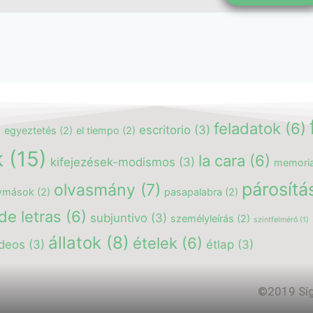
feladatok
(6)
escritorio
(3)
egyeztetés
(2)
el tiempo
(2)
)
k
(15)
la cara
(6)
kifejezések-modismos
(3)
memori
párosítá
olvasmány
(7)
vmások
(2)
pasapalabra
(2)
de letras
(6)
subjuntivo
(3)
személyleírás
(2)
szintfelmérő
(1)
állatok
(8)
ételek
(6)
ideos
(3)
étlap
(3)
©2019 Sígu