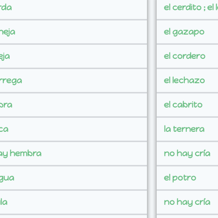
rda
el cerdito ; el
neja
el gazapo
eja
el cordero
orrega
el lechazo
bra
el cabrito
ca
la ternera
ay hembra
no hay cría
egua
el potro
la
no hay cría