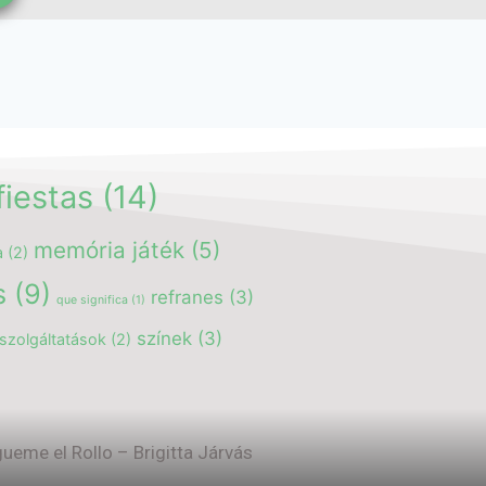
fiestas
(14)
memória játék
(5)
a
(2)
s
(9)
refranes
(3)
que significa
(1)
színek
(3)
szolgáltatások
(2)
eme el Rollo – Brigitta Járvás