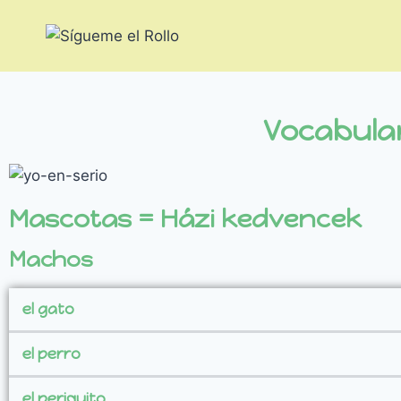
Vocabular
Mascotas = Házi kedvencek
Machos
el gato
el perro
el periquito