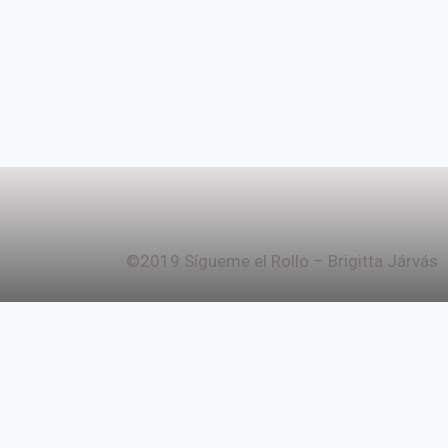
©2019 Sígueme el Rollo – Brigitta Járvás
Aviso Legal
Política de Privacidad
Política de Cookies
Configuración de Cookies
Política de Cookies
Política de Privacidad
Aviso Legal