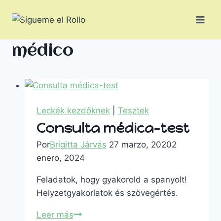
médico
Leckék kezdőknek
|
Tesztek
Consulta médica-test
Por
Brigitta Járvás
27 marzo, 2020
2
enero, 2024
Feladatok, hogy gyakorold a spanyolt!
Helyzetgyakorlatok és szövegértés.
Leer más