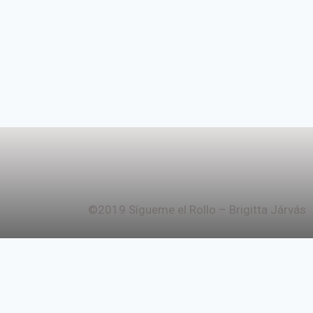
©2019 Sígueme el Rollo – Brigitta Járvás
Aviso Legal
Política de Privacidad
Política de Cookies
Configuración de Cookies
Política de Cookies
Política de Privacidad
Aviso Legal